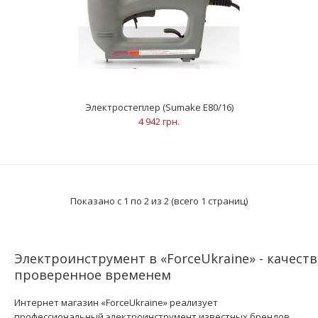
Электростеплер (Sumake E80/16)
4 942 грн.
Электростеплер (Sumake E80/16)
4 942 грн.
Показано с 1 по 2 из 2 (всего 1 страниц)
Электроинструмент в «ForceUkraine» - качест
проверенное временем
Электростеплер Sumake E80/16 это компактное и мощное
устройство для обработки скоб и паркетных гвозд..
Интернет магазин «ForceUkraine» реализует
профессиональный электроинструмент известных брендов