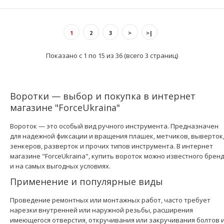
1
2
3
>
>|
Показано с 1 по 15 из 36 (всего 3 страниц)
Воротки — выбор и покупка в интернет
магазине "ForceUkraina"
Вороток — это особый вид ручного инструмента. Предназначен
для надежной фиксации и вращения плашек, метчиков, выверток
зенкеров, разверток и прочих типов инструмента. В интернет
1/2" Вороток шарнирный L=250 мм (FORCE 8014250)
магазине "ForceUkraina", купить вороток можно известного брен
484 грн.
и на самых выгодных условиях.
Применение и популярные виды
Проведение ремонтных или монтажных работ, часто требует
нарезки внутренней или наружной резьбы, расширения
имеющегося отверстия, откручивания или закручивания болтов 
..