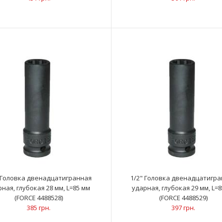
Описание • Ис
наружной ручки двери VAG (FORCE 9M0110)
431 грн.
1/2" Головка двенадцатигранная ударная,
..
глубокая 23 мм, L=85 мм (FORCE 4488523)
301 грн.
 Головка двенадцатигранная
1/2" Головка двенадцатигр
ная, глубокая 28 мм, L=85 мм
ударная, глубокая 29 мм, L=
(FORCE 4488528)
(FORCE 4488529)
385 грн.
397 грн.