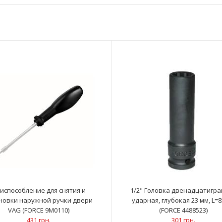
Приспособление для снятия и установки
Применение: Sea
верхней ручки салона VAG (FORCE 9M0111)
Estate (14~), Tig
580 грн.
испособление для снятия и
1/2" Головка двенадцатигр
новки наружной ручки двери
ударная, глубокая 23 мм, L=
VAG (FORCE 9M0110)
(FORCE 4488523)
431 грн.
301 грн.
Приспособление для снятия и установки