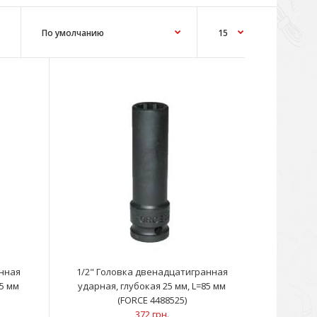
t: Ateca (16~)Skoda: Octavia (13~) VW: Golf (13~), Golf
ua..
анная
1/2" Головка двенадцатигранная
85 мм
ударная, глубокая 25 мм, L=85 мм
(FORCE 4488525)
372 грн.