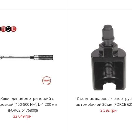
1/2" Головка двенадцатигранная ударная,
..
глубокая 25 мм, L=85 мм (FORCE 4488525)
372 грн.
" Ключ динамометрический с
Съемник шаровых опор гру
ровкой (150-800 Нм), L=1 200 мм
автомобилей 30 мм (FORCE 62
(FORCE 6476800J)
3 592 грн.
22 049 грн.
1/2" Головка двенадцатигранная ударная,
..
глубокая 26 мм, L=85 мм (FORCE 4488526)