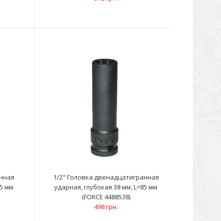
пользуется для снятия и установки наружной ручки..
анная
1/2" Головка двенадцатигранная
85 мм
ударная, глубокая 38 мм, L=85 мм
(FORCE 4488538)
498 грн.