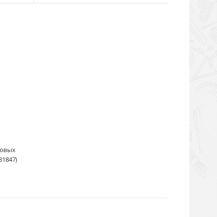
зовых
81847)