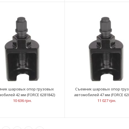
375 грн.
1/2" Головка двенадцатигранная ударная,
..
глубокая 28 мм, L=85 мм (FORCE 4488528)
385 грн.
ник шаровых опор грузовых
Съемник шаровых опор гру
обилей 42 мм (FORCE 6281842)
автомобилей 47 мм (FORCE 62
10 636 грн.
11 027 грн.