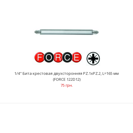
1/4" Бита крестовая двухсторонняя РZ.1xPZ.2, L=165 мм (FORCE
1/4" Бита крестовая двухсторонняя РZ.1xPZ.2, L=165 мм
122D12)
(FORCE 122D12)
75 грн.
75 грн.
..