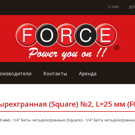
О НАС
ДО
оизводители
Контакты
Аренда
ырехгранная (Square) №2, L=25 мм (
(6 мм)
1/4" Биты четырехгранные (Square)
1/4" Бита четырехгранная