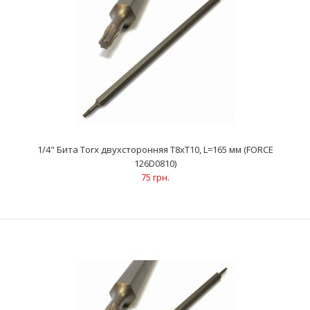
1/4" Бита Torx двухсторонняя T8xT10, L=165 мм (FORCE
1/4" Бита Torx двухсторонняя T8xT10, L=165 мм (FORCE
126D0810)
126D0810)
75 грн.
75 грн.
..