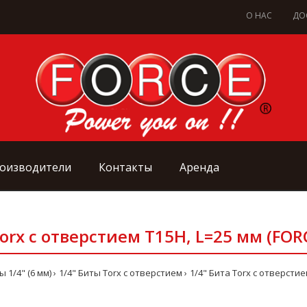
О НАС
ДО
оизводители
Контакты
Аренда
Torx с отверстием Т15Н, L=25 мм (FOR
ы 1/4" (6 мм)
1/4" Биты Torx с отверстием
1/4" Бита Torx с отверстие