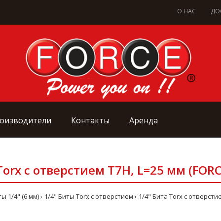
О НАС
ДО
оизводители
Контакты
Аренда
Torx с отверстием Т7Н, L=25 мм (FOR
ы 1/4" (6 мм)
1/4" Биты Torx с отверстием
1/4" Бита Torx с отверстие