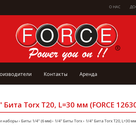
О НАС
ДО
оизводители
Контакты
Аренда
" Бита Torx Т20, L=30 мм (FORCE 1263
и наборы
Биты 1/4" (6 мм)
1/4" Биты Torx
1/4" Бита Torx Т20, L=30 м