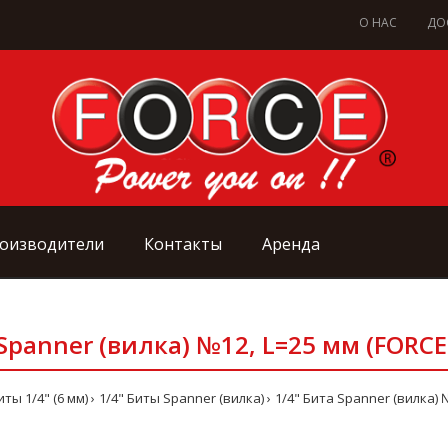
О НАС
ДО
оизводители
Контакты
Аренда
 Spanner (вилка) №12, L=25 мм (FORCE
иты 1/4" (6 мм)
1/4" Биты Spanner (вилка)
1/4" Бита Spanner (вилка) 