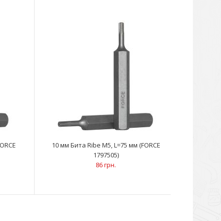
FORCE
10 мм Бита Ribe M5, L=75 мм (FORCE
1797505)
86 грн.