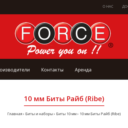
О НАС
ДО
оизводители
Контакты
Аренда
10 мм Биты Райб (Ribe)
Главная
Биты и наборы
Биты 10 мм
10 мм Биты Райб (Ribe)