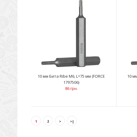
10 мм Бита Ribe M6, L=75 мм (FORCE
10 м
1797506)
86 грн.
1
2
>
>|