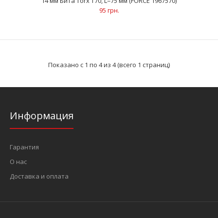
14 мм Бита Torx Т70, L=75 мм (FORCE 1967570)
95 грн.
Показано с 1 по 4 из 4 (всего 1 страниц)
Информация
14 мм Бита Torx Т70, L=75 мм (FORCE 1967570)
95 грн.
Гарантия
О нас
Доставка и оплата
..