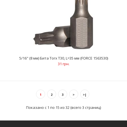
5/16" (8 мм) Бита Torx Т20, L=35 мм (FORCE 1563520)
31 грн.
..
5/16" (8 мм) Бита Torx Т30, L=35 мм (FORCE 1563530)
31 грн.
1
2
3
>
>|
Показано с 1 по 15 из 32 (всего 3 страниц)