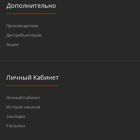
Дополнительно
Производители
5/16" (8 мм) Бита Torx Т27, L=35 мм (FORCE 1563527)
Дистрибьюторам
31 грн.
Акции
Личный Кабинет
..
Личный Кабинет
История заказов
Закладки
Рассылка