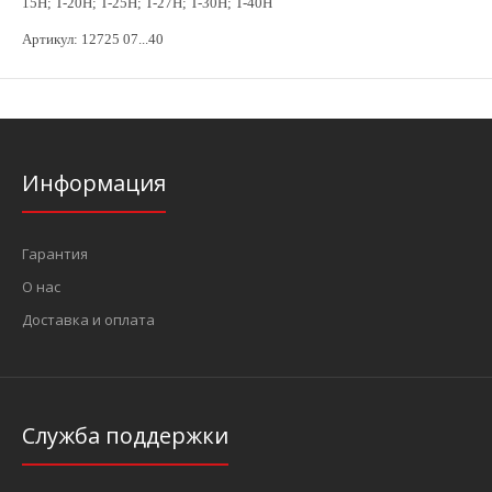
15H;
T-20H; T-25H; T-27H; T-30H; T-40H
Артикул: 12725 07...40
Информация
Гарантия
О нас
Доставка и оплата
Служба поддержки