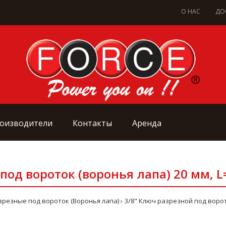
О НАС
ДО
оизводители
Контакты
Аренда
под вороток (воронья лапа) 20 мм, L
резные под вороток (Воронья лапа)
3/8" Ключ разрезной под ворото