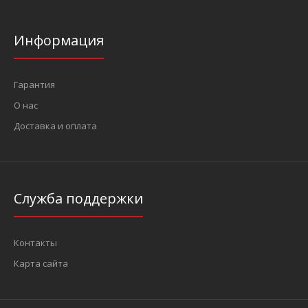
Информация
Ключ рожково-накидной 22 мм, L=248 мм (BAUM 3022)
132 грн.
Гарантия
О нас
Доставка и оплата
..
Служба поддержки
Контакты
Карта сайта