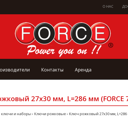
О НАС
ДО
оизводители
Контакты
Аренда
жковый 27x30 мм, L=286 мм (FORCE 
 ключи и наборы
Ключи рожковые
Ключ рожковый 27x30 мм, L=286 