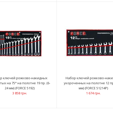
ммАртикул:..
1 451 грн.
Набор ключей накидных, отогнутые на 15°
Ключи накидные 
 пр. (6-22 мм) (FORCE 50821A)
16x17; 18x19;20x
1 457 грн.
р ключей рожково-накидных
Набор ключей рожково-нак
тых на 75° на полотне 19 пр. (6-
укороченных на полотне 12 пр.
24 мм) (FORCE 5192)
мм) (FORCE 51214P)
3 858 грн.
1 674 грн.