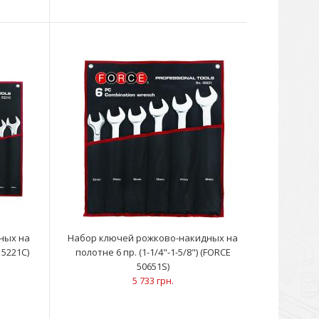
кидные (26 шт): 6; 7; 8; 9; 10; 11; 12; 13; 14; 15; 16; 17; 18;
ных на
Набор ключей рожково-накидных на
 5221C)
полотне 6 пр. (1-1/4"-1-5/8") (FORCE
50651S)
5 733 грн.
(8 шт): 6x7; 8x9; 10x11; 12x13; 14x15; 16x17; 18x19; 20x22