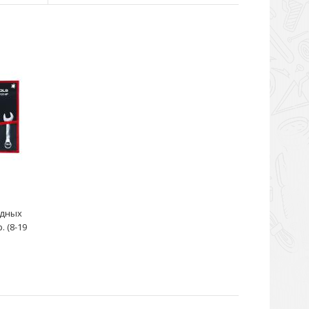
отогнутые на 15° (8 шт): 6x7; 8x9; 10x11; 12x13; 14x15;
22 ..
идных
 (8-19