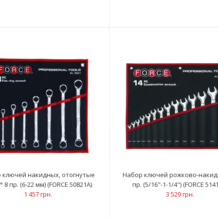
Ключи рожково-на
полотне 21 пр. (6-36 мм) (FORCE 5213C)
19; 2..
6 087 грн.
Набор ключей рожково-накидных на
Ключи рожково-на
полотне 26 пр. (6-32 мм) (FORCE 5261C)
19; 2..
6 165 грн.
 ключей накидных, отогнутые
Набор ключей рожково-накид
° 8 пр. (6-22 мм) (FORCE 50821A)
пр. (5/16"-1-1/4") (FORCE 514
1 457 грн.
3 529 грн.