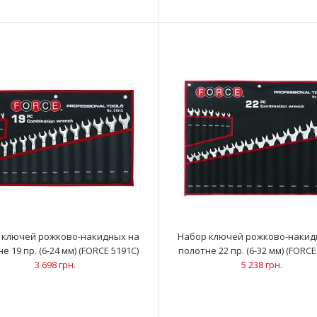
Набор ключей рожково-накидных на
Ключи рожково-на
стенде 26 пр. (6-32 мм) (FORCE 5261)
19; 2..
7 972 грн.
 ключей рожково-накидных на
Набор ключей рожково-накид
е 19 пр. (6-24 мм) (FORCE 5191C)
полотне 22 пр. (6-32 мм) (FORCE
3 698 грн.
5 238 грн.
Набор ключей накидных 8 пр. (6-22 мм)
Ключи накидные 
(FORCE 50821)