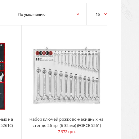
кидные (14 шт): 10; 11; 12; 13; 14; 17; 19; 21; 22; 23; 24; 27;
ных на
Набор ключей рожково-накидных на
 5261C)
стенде 26 пр. (6-32 мм) (FORCE 5261)
7 972 грн.