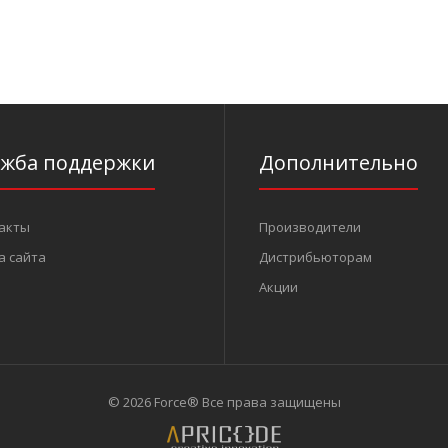
Набор ключей рожково-накидных 14 пр.
Ключи рожково-н
(5/16"-1-1/4") (FORCE 5141SC)
9/16"; 5/8"; 11/16
3 529 грн.
ужба поддержки
Дополнительно
акты
Производители
а сайта
Дистрибьюторам
Акции
© 2026 Force® Все права защищены
Набор ключей рожково-накидных
Набор ключей р
дюймовых на полотне 20 пр. (5/32"-1")
7/32"; 1/4"; 9/32
(FORCE 5209SC)