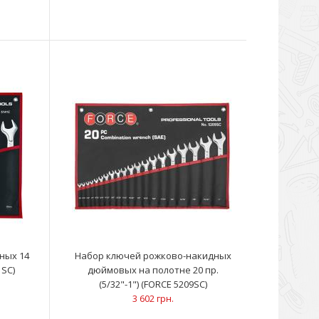
кидные (21 шт): 6; 7; 8; 9; 10; 11; 12; 13; 14; 15; 16; 17; 18;
кидные (26 шт): 6; 7; 8; 9; 10; 11; 12; 13; 14; 15; 16; 17; 18;
ных 14
Набор ключей рожково-накидных
1SC)
дюймовых на полотне 20 пр.
(5/32"-1") (FORCE 5209SC)
3 602 грн.