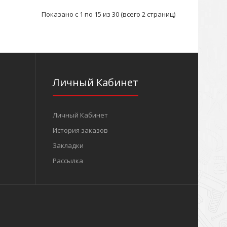
Показано с 1 по 15 из 30 (всего 2 страниц)
акидные (14 шт):5/16"; 3/8"; 7/16"; 1/2";
"; 3/4"; 1..
Личный Кабинет
Личный Кабинет
История заказов
Закладки
Рассылка
ожково-накидных дюймовых (5/32"-1"):5/32"; 3/16";
"; 5/16"; 11/3..