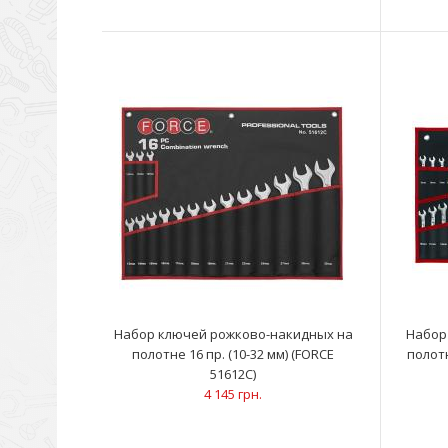
Набор ключей рожково-накидных на
Набор
полотне 16 пр. (10-32 мм) (FORCE
полотн
51612C)
4 145 грн.