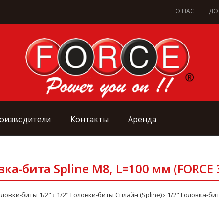
О НАС
ДО
оизводители
Контакты
Аренда
вка-бита Spline М8, L=100 мм (FORCE
оловки-биты 1/2"
1/2" Головки-биты Сплайн (Spline)
1/2" Головка-бит