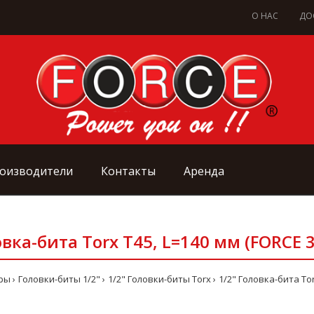
О НАС
ДО
оизводители
Контакты
Аренда
овка-бита Torx Т45, L=140 мм (FORCE 
ры
Головки-биты 1/2"
1/2" Головки-биты Torx
1/2" Головка-бита Tor