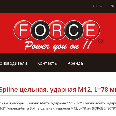
О НАС
ДО
оизводители
Контакты
Аренда
 Spline цельная, ударная М12, L=78 м
-биты и наборы
Головки-биты ударные 1/2"
1/2" Головки-биты удар
1/2" Головка-бита Spline цельная, ударная М12, L=78 мм (FORCE 2480781