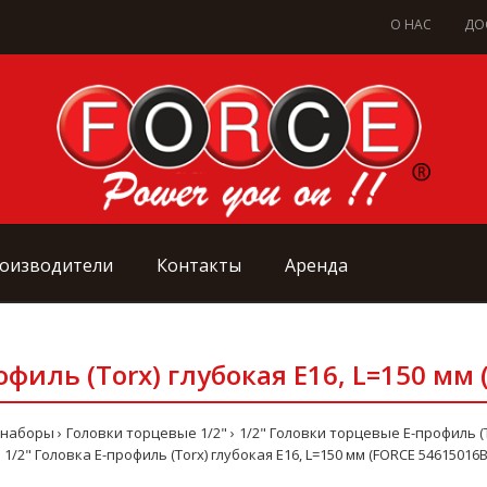
О НАС
ДО
оизводители
Контакты
Аренда
офиль (Torx) глубокая Е16, L=150 мм
 наборы
Головки торцевые 1/2"
1/2" Головки торцевые Е-профиль (
1/2" Головка Е-профиль (Torx) глубокая Е16, L=150 мм (FORCE 54615016B