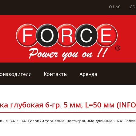
О НАС
ДО
оизводители
Контакты
Аренда
ка глубокая 6-гр. 5 мм, L=50 мм (INFO
вые 1/4"
1/4" Головки торцевые шестигранные длинные
1/4" Голов