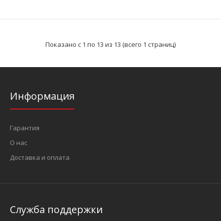
1/4" Головка Surface глубокая 12 мм, L=50 мм (FORCE 5275012)
85 грн.
Показано с 1 по 13 из 13 (всего 1 страниц)
Информация
..
Гарантия
О нас
Доставка и оплата
Служба поддержки