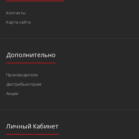
Контакты
Карта сайта
1/4" Головка Surface глубокая 13 мм, L=50 мм (FORCE 5275013)
86 грн.
Дополнительно
..
Производители
Дистрибьюторам
Акции
Личный Кабинет