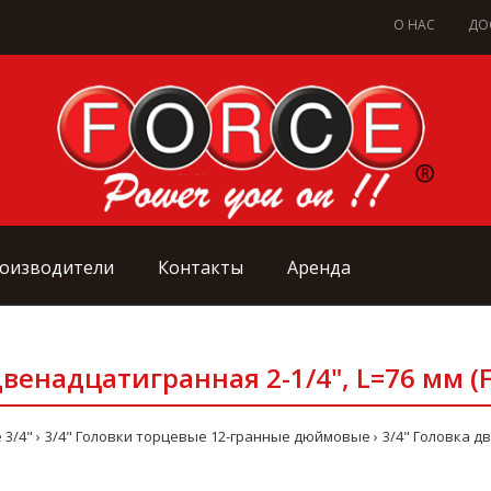
О НАС
ДО
оизводители
Контакты
Аренда
двенадцатигранная 2-1/4", L=76 мм (F
 3/4"
3/4" Головки торцевые 12-гранные дюймовые
3/4" Головка дв