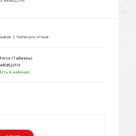
E 4458522TH)
зывов
|
Написать отзыв
Force (Тайвань)
4458522TH
Есть в наличии