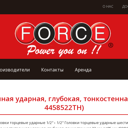
О НАС
ДО
оизводители
Контакты
Аренда
ная ударная, глубокая, тонкостенна
4458522TH)
ловки торцевые ударные 1/2"
1/2" Головки торцевые ударные шест