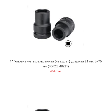
1" Головка четырехгранная (квадрат) ударная 21 мм, L=76 мм
1" Головка четырехгранная (квадрат) ударная 21 мм, L=76
(FORCE 48221)
мм (FORCE 48221)
704 грн.
704 грн.
..