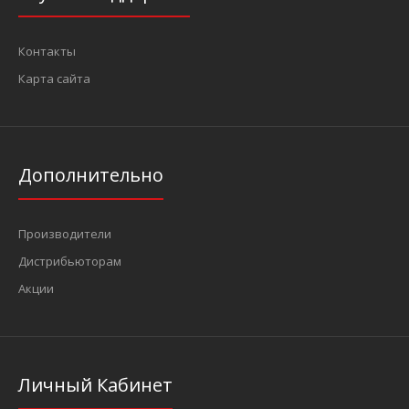
Контакты
Карта сайта
3/4" Головка четырехгранная (квадрат) ударная, глубокая 22
мм, L=90 мм (FORCE 4619022)
599 грн.
Дополнительно
Производители
Дистрибьюторам
..
Акции
Личный Кабинет