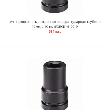
3/4" Головка четырехгранная (квадрат) ударная, глубокая
19 мм, L=90 мм (FORCE 4619019)
..
537 грн.
3/4" Головка четырехгранная (квадрат) ударная, глубокая 19