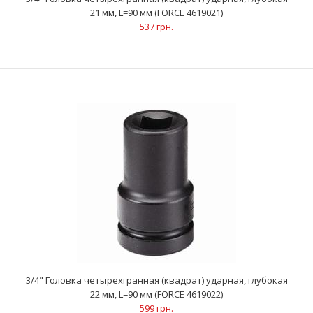
21 мм, L=90 мм (FORCE 4619021)
537 грн.
3/4" Головка четырехгранная (квадрат) ударная, глубокая 20
мм, L=90 мм (FORCE 4619020)
523 грн.
..
3/4" Головка четырехгранная (квадрат) ударная, глубокая
22 мм, L=90 мм (FORCE 4619022)
599 грн.