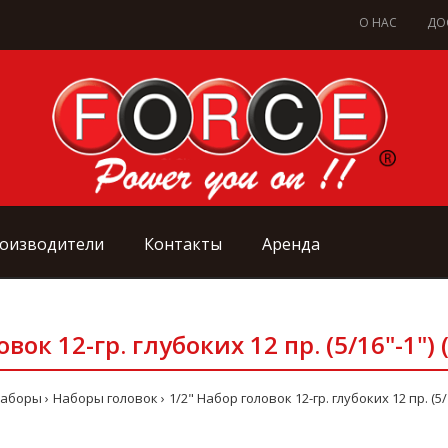
О НАС
ДО
оизводители
Контакты
Аренда
вок 12-гр. глубоких 12 пр. (5/16"-1")
наборы
Наборы головок
1/2" Набор головок 12-гр. глубоких 12 пр. (5/