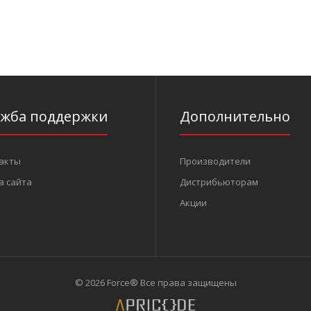
1/2" Держатель головки пластмассовый
..
L=75 мм (FORCE 8164)
ужба поддержки
Дополнительно
23 грн.
акты
Производители
а сайта
Дистрибьюторам
Акции
© 2026 Force® Все права защищены
3/4" Держатель головки пластмассовый
..
L=95 мм (FORCE 8166)