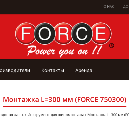
О НАС
ДО
оизводители
Контакты
Аренда
Монтажка L=300 мм (FORCE 750300)
одовая часть
Инструмент для шиномонтажа
Монтажка L=300 мм (FO