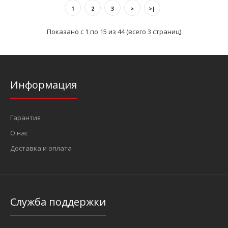
1
2
3
>
>|
Показано с 1 по 15 из 44 (всего 3 страниц)
ОписаниеПредназначен для снятия рулевых шарниров и
сошекЗажим выполнен из штампованной легированной ..
Информация
Гарантия
О нас
Доставка и оплата
Служба поддержки