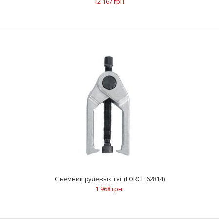
12 167 грн.
Набор съемников рулевых тяг и шаровых опор 6 пр. (FORCE
906T3)
5 553 грн.
ОписаниеУниверсальный набор для легкого снятия рулевой
сошки, шаровых опор и рулевой тягиПресс ..
Съемник рулевых тяг (FORCE 62814)
1 968 грн.