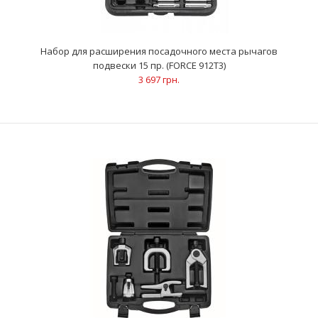
ОписаниеПредназначен для снятия/установки
Набор для расширения посадочного места рычагов
запрессованных элементов: шаровых опор, карданного
подвески 15 пр. (FORCE 912T3)
шарнира..
3 697 грн.
Набор для расширения посадочного места рычагов подвески