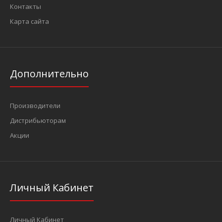
Съемник сошек рулевых тяг (FORCE 62813)
Контакты
912 грн.
Карта сайта
Дополнительно
Описание Предназначен для снятия рулевых шарниров и
сошекЗажим выполнен из штампованной легированной..
Производители
Дистрибьюторам
Акции
Личный Кабинет
Личный Кабинет