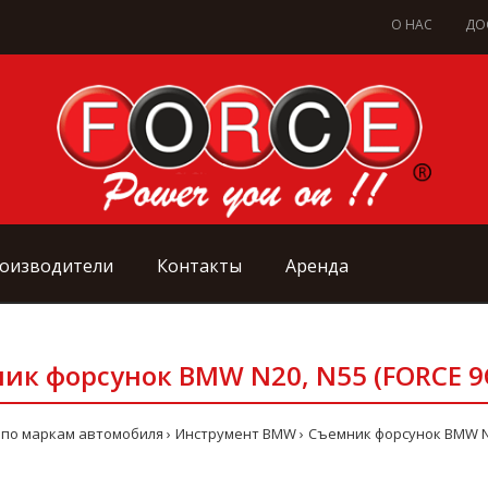
О НАС
ДО
оизводители
Контакты
Аренда
ик форсунок BMW N20, N55 (FORCE 9
 по маркам автомобиля
Инструмент BMW
Съемник форсунок BMW N2