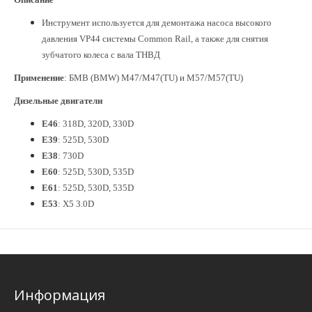
Инструмент используется для демонтажа насоса высокого
давления VP44 системы Common Rail, а также для снятия
зубчатого колеса с вала ТНВД
Применение
: БМВ (BMW) М47/М47(TU) и М57/М57(TU)
Дизельные двигатели
Е46
: 318D, 320D, 330D
Е39
: 525D, 530D
Е38
: 730D
Е60
: 525D, 530D, 535D
Е61
: 525D, 530D, 535D
Е53
: Х5 3.0D
Информация