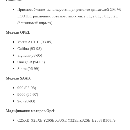
Приспособление используется при ремонте двигателей GM V6
ECOTEC различных объемов,
таких как 2.5L, 2.6L, 3.0L, 3.2L
(бензиновый впрыск)
Модели OPEL
:
Vectra A+B+C (93-05)
Calibra (93-98)
Signum (03-05)
Omega-B (94-03)
Sintra (96-99)
Модели SAAB
:
900 (93-98)
9000 (95-97)
9-5 (98-03)
Модификации моторов Opel
:
C25XE X25XE Y26SE X30XE Y32SE Z32SE B258i B308i/e