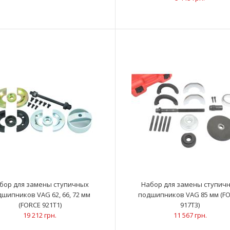
ОписаниеИспол
VW, AUDI (FORCE 9G0807)
при демонтаж
180 грн.
Съемник форсунок дизельного двигателя
ОписаниеРаспр
VW, AUDI (TDI&FSI) 12 пр. (FORCE 912G6)
впрыска топли
5 113 грн.
бор для замены ступичных
Набор для замены ступич
шипников VAG 62, 66, 72 мм
подшипников VAG 85 мм (F
(FORCE 921T1)
917T3)
19 212 грн.
11 567 грн.