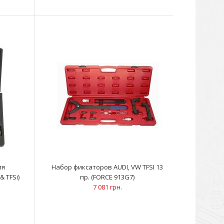
ной болт с гайкой для съемника ступичного
делей Volkswagen T5. Подходит к ..
ля
Набор фиксаторов AUDI, VW TFSI 13
& TFSi)
пр. (FORCE 913G7)
7 081 грн.
альная головка для установки шкива генератора и