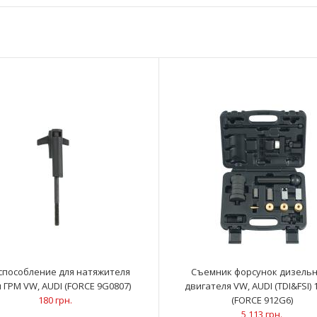
Набор фиксаторов распредвала VW, AUDI
В комплекте:И
(FORCE 906G4)
фиксации натя
1 632 грн.
способление для натяжителя
Съемник форсунок дизель
 ГРМ VW, AUDI (FORCE 9G0807)
двигателя VW, AUDI (TDI&FSI) 
180 грн.
(FORCE 912G6)
5 113 грн.
Приспособление для натяжителя цепи ГРМ