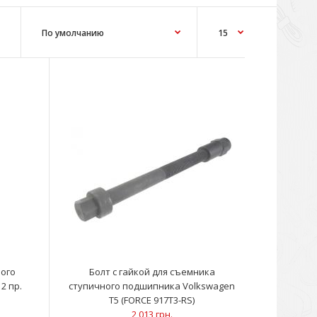
нструмент для фиксации шкива ТНВДИнструмент для
жителя ремняФиксатор колен..
ного
Болт с гайкой для съемника
12 пр.
ступичного подшипника Volkswagen
T5 (FORCE 917T3-RS)
2 013 грн.