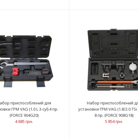
Болт с гайкой для съемника ступичного
ОписаниеЗапас
подшипника Volkswagen T5 (FORCE 917T3-RS)
подшипника мо
2 013 грн.
абор приспособлений для
Набор приспособлений д
овки ГРМ VAG (1.0 L 3-cyl) 4 пр.
установки ГРМ VAG (1.8/2.0 TSi 
(FORCE 904G20)
8 пр. (FORCE 908G18)
4 685 грн.
5 854 грн.
Головка для шкива генератора (33 зуба)
ОписаниеСпеци
(FORCE 67402)