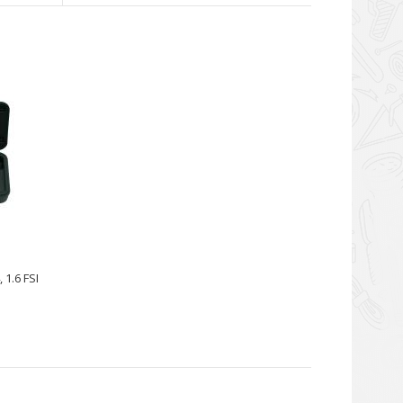
трального болта, испо..
 также использоваться в мастерской совместно с
жные расширения для п..
1.6 FSI