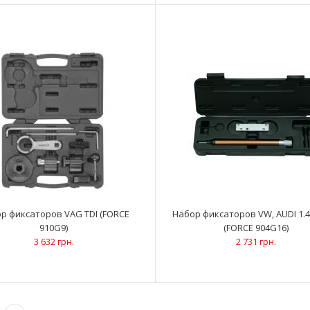
демонтажа цен
200 грн.
Набор для замены ступичных
ОписаниеМожет
подшипников VAG 62, 66, 72 мм (FORCE
прессом.Возмо
р фиксаторов VAG TDI (FORCE
Набор фиксаторов VW, AUDI 1.4, 
921T1)
19 212 грн.
910G9)
(FORCE 904G16)
3 632 грн.
2 731 грн.