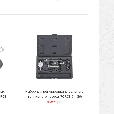
ьзуется для сохранения цепи в положении натяжения
е/монтажеПрименение:Фольк..
еделенный впрыск FSI – передовая технология
ва VAG группыДанный набор пост..
ных
Набор для регулировки дизельного
ORCE
топливного насоса (FORCE 911G9)
5 056 грн.