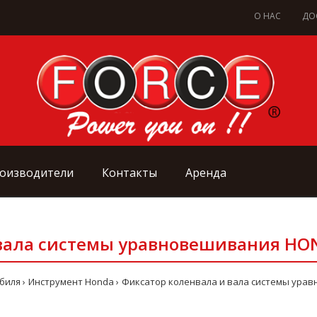
О НАС
ДО
оизводители
Контакты
Аренда
вала системы уравновешивания HOND
биля
Инструмент Honda
Фиксатор коленвала и вала системы урав