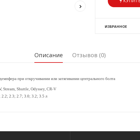
КУПИТЬ
ИЗБРАННОЕ
Описание
Отзывов (0)
/ демпфера при откручивании
или затягивании центрального болта
V, Stream, Shuttle, Odyssey, CR-V
2.2; 2.3; 2.7;
3.0; 3.2; 3.5 л