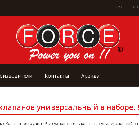
О НАС
ДО
оизводители
Контакты
Аренда
клапанов универсальный в наборе, 9 
к
Клапанная группа
Рассухариватель клапанов универсальный в наб