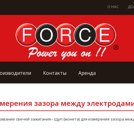
О НАС
ДО
оизводители
Контакты
Аренда
змерения зазора между электродами 
ивание свечей зажигания
Щуп (монета) для измерения зазора межд