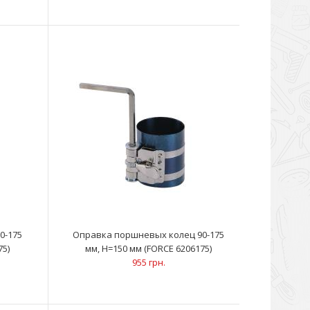
азначен для установки колец 35 - 73 ммМаленькие
ьно позволяют работать с л..
тановки колец от 2-7/8" до 4-3/8" (73 — 111
рещотки позволяет с..
0-175
Оправка поршневых колец 90-175
75)
мм, Н=150 мм (FORCE 6206175)
955 грн.