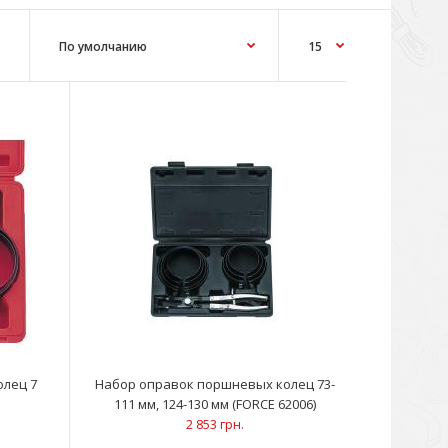
дназначены для сервисных работ, включающих
шневых колецУпрощают установку п..
лец 7
Набор оправок поршневых колец 73-
111 мм, 124-130 мм (FORCE 62006)
2 853 грн.