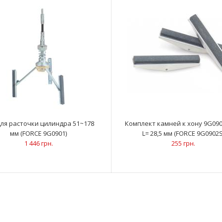
значительно 
1 687 грн.
для расточки цилиндра 51~178
Комплект камней к хону 9G0902
мм (FORCE 9G0901)
L= 28,5 мм (FORCE 9G0902S
Оправка поршневых колец 53-125 мм, Н=75
ОписаниеПрим
1 446 грн.
255 грн.
мм (FORCE 6203125)
поршней в цил
479 грн.