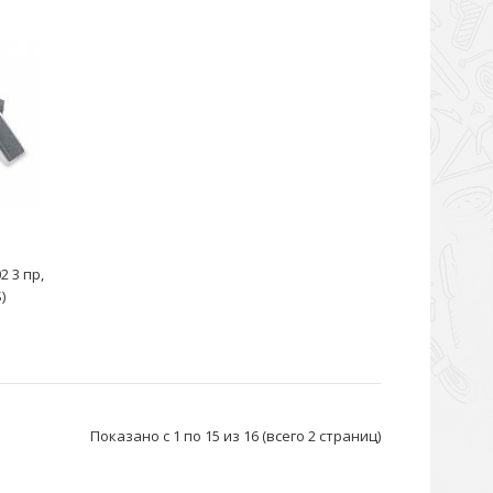
упрощает работыКомплектуе..
 3 пр,
)
еняются для сжатия поршневых колец при установке
индры двигателяАвтоматичес..
Показано с 1 по 15 из 16 (всего 2 страниц)