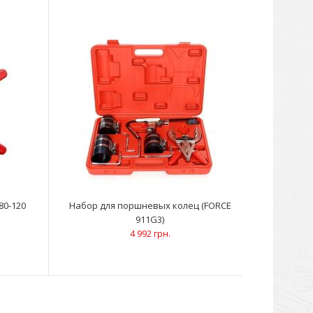
азначен для установки колец от 73 - 130 ммМеханизм
оляет сжимать с небольш..
80-120
Набор для поршневых колец (FORCE
911G3)
4 992 грн.
еняется для очистки канавок под поршневые кольца,