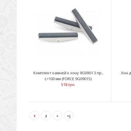
Комплект камней к хону 9G0901 3 пр.,
Хон 
L=100 мм (FORCE 9G0901S)
518 грн.
1
2
>
>|