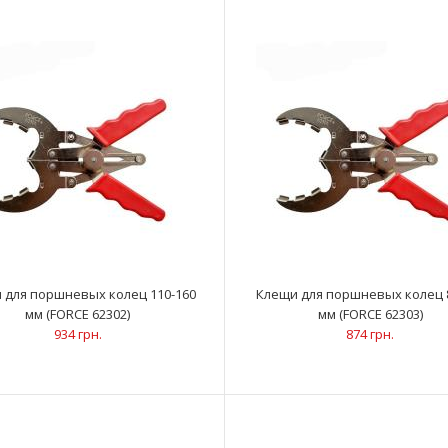
Набор оправок поршневых колец 73-111
ОписаниеПредн
мм, 124-130 мм (FORCE 62006)
трещотки позв
2 853 грн.
 для поршневых колец 110-160
Клещи для поршневых колец 
мм (FORCE 62302)
мм (FORCE 62303)
934 грн.
874 грн.
Приспособление для очистки поршневых
Описание Прим
канавок (FORCE 62003)