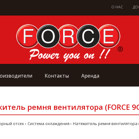
О НАС
ДО
оизводители
Контакты
Аренда
итель ремня вентилятора (FORCE 9
орный отсек
Система охлаждения
Натяжитель ремня вентилятора (