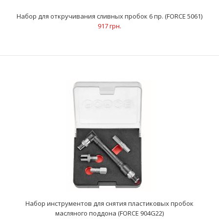
Лейка-воронка (FORCE 63701)
414 грн.
Набор для откручивания сливных пробок 6 пр. (FORCE 5061)
917 грн.
ОписаниеГибкая горловина в виде гофры используется для
удобного залива технических жидкостей Комплек..
Набор инструментов для снятия пластиковых пробок
масляного поддона (FORCE 904G22)