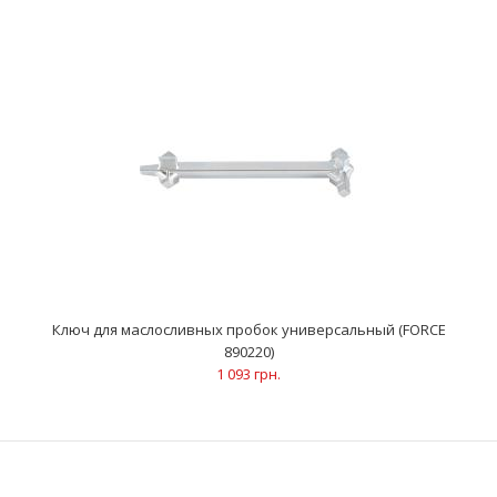
Ключ S-обр. для маслосливных пробок (SQ 8х10мм) (FORCE
9U0706)
390 грн.
Ключ для маслосливных пробок универсальный (FORCE
890220)
1 093 грн.
Описание Используется для снятия/установки маслосливных
пробок двигателей и трансмиссииРазмер: квадр..