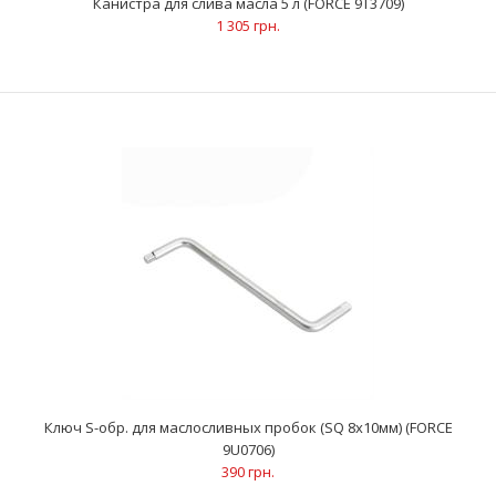
Канистра для слива масла 5 л (FORCE 9T3709)
1 305 грн.
Канистра для слива масла 10 л (FORCE 9T3710)
1 417 грн.
ОписаниеПрименяется при замене масла или
антифризаИзготовлена из высокопрочного полиэтиленаНе
деформ..
Ключ S-обр. для маслосливных пробок (SQ 8х10мм) (FORCE
9U0706)
390 грн.