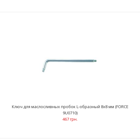
Канистра для слива масла 5 л (FORCE 9T3709)
1 305 грн.
ОписаниеПрименяется при замене масла или
антифризаИзготовлена из высокопрочного полиэтиленаНе
деформ..
Ключ для маслосливных пробок L-образный 8х8 мм (FORCE
9U0710)
467 грн.