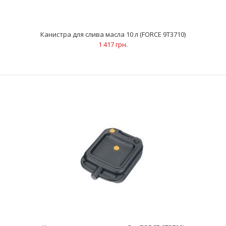
(FORCE 915G2)
2 270 грн.
Канистра для слива масла 10 л (FORCE 9T3710)
1 417 грн.
ОписаниеПредназначены для работы с маслосливными
пробками в двигателе внутреннего сгорания и трансми..