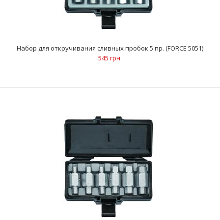
Набор для откручивания сливных пробок 5 пр. (FORCE 5051)
ОписаниеШирина зажима регулируется автоматически: 28
545 грн.
мм -74 ммВоронка имеет резьбу, которая пре..