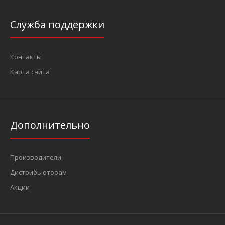
Служба поддержки
Контакты
Набор для откручивания сливных пробок 5 пр. (FORCE 5051)
545 грн.
Карта сайта
Дополнительно
Набор для откручивания сливных пробок (ключей торцевых
для замены масла):17 мм 6-гр. - 14 мм 6-гр.&n..
Производители
Дистрибьюторам
Акции