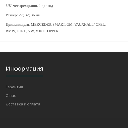
3/8
"
четырехгранный привод
Размер: 27; 32; 36 мм
Применим для: MERCEDES, SMART, GM, VAUXHALL/ OPEL,
BMW,
FORD, VW, MINI COPPER
Информация
Гарантия
О нас
Доставка и оплата