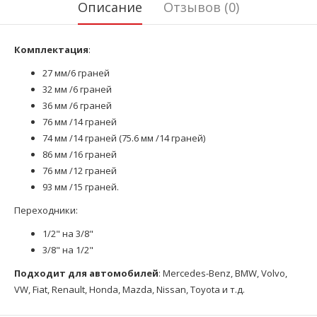
Описание
Отзывов (0)
Комплектация
:
27 мм/6 граней
32 мм /6 граней
36 мм /6 граней
76 мм /14 граней
74 мм /14 граней (75.6 мм /14 граней)
86 мм /16 граней
76 мм /12 граней
93 мм /15 граней.
Переходники:
1/2" на 3/8"
3/8" на 1/2"
Подходит для автомобилей
: Mercedes-Benz, BMW, Volvo,
VW, Fiat, Renault, Honda, Mazda, Nissan, Toyota и т.д.