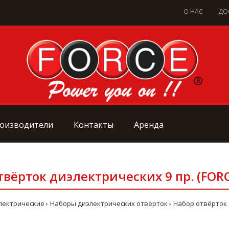
О НАС
ДО
оизводители
Контакты
Аренда
твёрток диэлектрических 9 пр. (FORC
лектрические
Наборы диэлектрических отверток
Набор отвёрток д