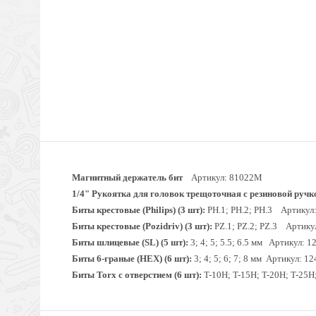
Магнитный держатель бит
Артикул: 81022М
1/4" Рукоятка для головок трещоточная с резиновой руч
Биты крестовые (Philips) (3 шт):
PH.1; PH.2; PH.3 Артикул: 
Биты крестовые (Pozidriv) (3 шт):
PZ.1; PZ.2; PZ.3
Артикул
Биты шлицевые (SL) (5 шт):
3; 4; 5; 5.5; 6.5 мм
Артикул: 12
Биты 6-граные (HEX) (6 шт):
3; 4; 5; 6; 7; 8 мм
Артикул: 124
Биты Torx с отверстием (6 шт):
T-10H; T-15H; T-20H; T-25H