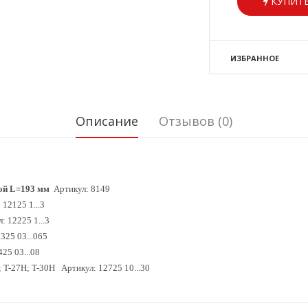
КУПИТЬ
ИЗБРАННОЕ
Описание
Отзывов (0)
кой L=193 мм
Артикул: 8149
12125 1...3
: 12225 1...3
325 03...065
25 03...08
; T-27H; T-30H
Артикул: 12725 10...30