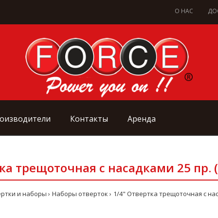
О НАС
ДО
оизводители
Контакты
Аренда
ка трещоточная с насадками 25 пр. 
ртки и наборы
Наборы отверток
1/4" Отвертка трещоточная с нас