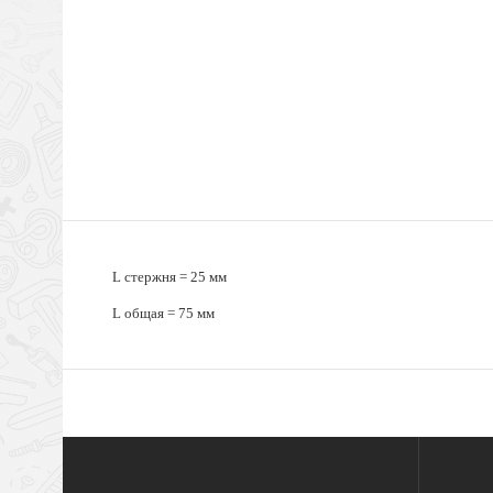
L стержня = 25 мм
L общая = 75 мм