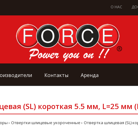
О НАС
ДО
оизводители
Контакты
Аренда
вая (SL) короткая 5.5 мм, L=25 мм 
боры
Отвертки шлицевые укороченные
Отвертка шлицевая (SL) кор