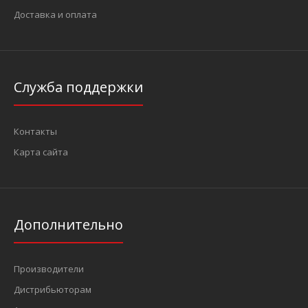
Доставка и оплата
Фитинг быстроразьемный для шлангов 12 мм (Sumake PC
1202)
Служба поддержки
126 грн.
Контакты
Карта сайта
ОписаниеДля соединения трубки и резьбового
соединенияТип присоединения: трубка – резьбаРезьба -
диам..
Дополнительно
Производители
Дистрибьюторам