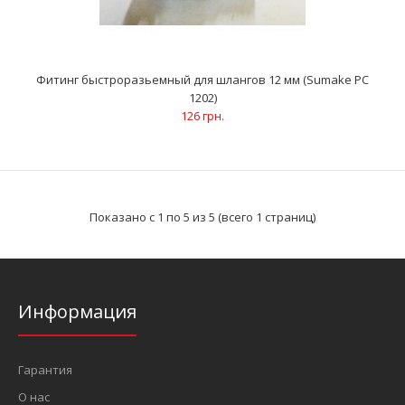
Фитинг быстроразьемный для шлангов 10 мм (Sumake PC
1002)
104 грн.
Фитинг быстроразьемный для шлангов 12 мм (Sumake PC
1202)
126 грн.
ОписаниеДля соединения трубки и резьбового
соединенияТип присоединения: трубка – резьбаРезьба -
диам..
Показано с 1 по 5 из 5 (всего 1 страниц)
Информация
Гарантия
О нас