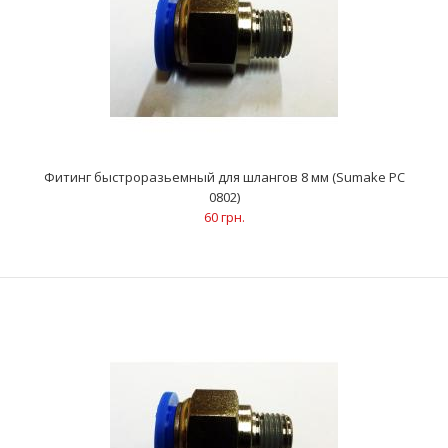
ОписаниеДля соединения трубки и резьбового
соединенияТип присоединения: трубка – резьбаРезьба -
диам..
Фитинг быстроразьемный для шлангов 8 мм (Sumake PC
0802)
60 грн.
Фитинг быстроразьемный для шлангов 8 мм (Sumake PC 0802)
60 грн.