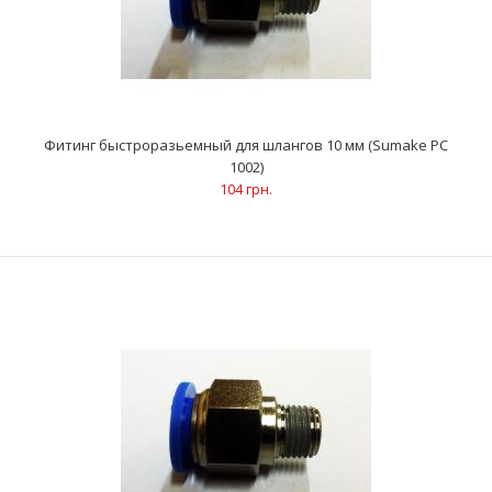
ОписаниеДля соединения трубки и резьбового
соединенияТип присоединения: трубка – резьбаРезьба -
диам..
Фитинг быстроразьемный для шлангов 10 мм (Sumake PC
1002)
104 грн.