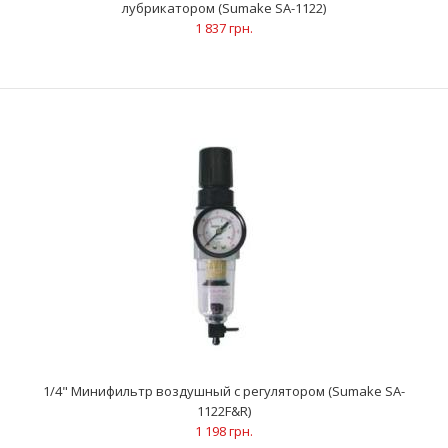
лубрикатором (Sumake SA-1122)
1 837 грн.
ОписаниеМаслораспылитель мини Применяется в
пневмоинструменте для насыщения воздуха парами масла
Осо..
1/4" Минифильтр воздушный с регулятором (Sumake SA-
1122F&R)
1 198 грн.