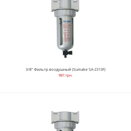
1/4"Регулятор давления с манометром для пневмосистемы
(Sumake SA-20102A)
645 грн.
3/8" Фильтр воздушный (Sumake SA-2313F)
981 грн.
ХарактеристикиВход / выход внутр. отверстие 1/4 "
Максимальное рабочее давление 10 Атм Максимальное ..