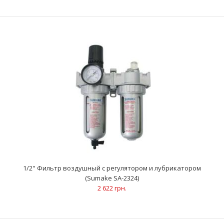
ХарактеристикиРегулируемый диапазон давления: 0,5-9,9
kgf/cm² Макс. рабочее давление: 15 kgf/cm² Диа..
1/2" Фильтр воздушный с регулятором и лубрикатором
(Sumake SA-2324)
2 622 грн.
1/2" Лубрикатор (Sumake SA-2314L)
965 грн.