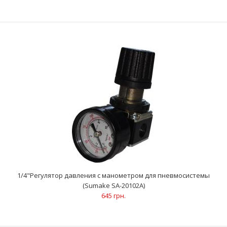
1/4" Минифильтр воздушный с регулятором и лубрикатором
(Sumake SA-1122)
1 837 грн.
ХарактеристикиРабочее давление: 14.7 бар Объем
контейнера: 0.03 л Рабочая температура: 60 °C Резьба ..
1/4"Регулятор давления с манометром для пневмосистемы
(Sumake SA-20102A)
645 грн.