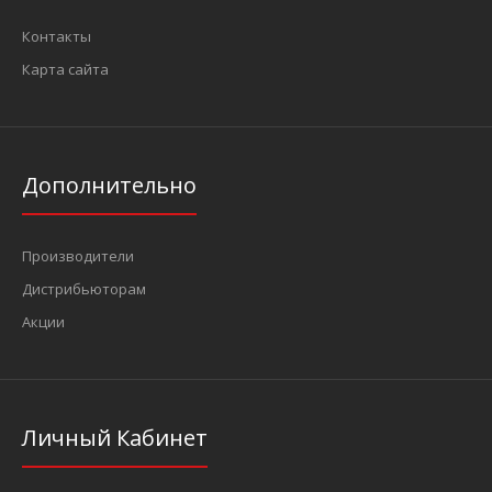
1/4" Фильтр воздушный с регулятором и лубрикатором
(Sumake SA-2322)
Контакты
2 622 грн.
Карта сайта
Дополнительно
ХарактеристикиРазмер : 1/4 "Фильтр: 5UДиапазон (кгс/см2):
0.5-9 0,9Max рабочее давление (кгс/см2): 1..
Производители
Дистрибьюторам
Акции
Личный Кабинет