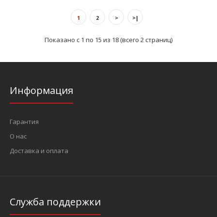
1
2
>
>|
Показано с 1 по 15 из 18 (всего 2 страниц)
ХарактеристикиРабочее давление: 14.7 бар Объем
контейнера: 0.125 л Рабочая температура: 60 °C Резьба..
Информация
Гарантия
О нас
Доставка и оплата
Служба поддержки