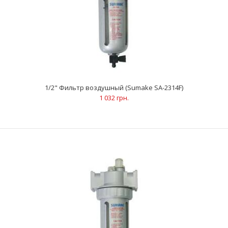
1/2" Фильтр воздушный (Sumake SA-2314F)
1 032 грн.
1/4" Фильтр воздушный (Sumake SA-2312F)
1 032 грн.
ХарактеристикиРабочее давление: 14.7 барОбъем
контейнера: 0.125 лРабочая температура: 60 °CРезьба на..