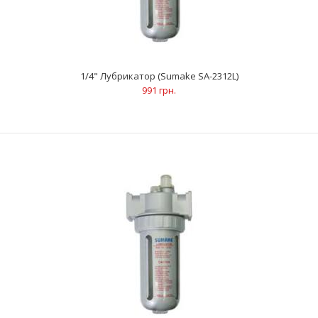
1/4" Лубрикатор (Sumake SA-2312L)
991 грн.
3/8" Фильтр воздушный (Sumake SA-2313F)
981 грн.
ХарактеристикиРабочее давление: 14.7 барОбъем
контейнера: 0.125 лРабочая температура: 60 °CРезьба на..