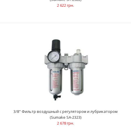
ХарактеристикиРабочее давление: 14.7 барОбъем
2 622 грн.
контейнера: 0.125 лРабочая температура: 60 °CРезьба на..
1/4" Лубрикатор (Sumake SA-2312L)
991 грн.
3/8" Фильтр воздушный с регулятором и лубрикатором
(Sumake SA-2323)
2 678 грн.