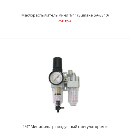
ХарактеристикиОбъем контейнера: 0.03 л Рабочая
Маслораспылитель мини 1/4" (Sumake SA-3340)
температура: 60 °C Резьба на входе: 1/4" Расход возду..
250 грн.
Маслораспылитель мини 1/4" (Sumake SA-3340)
250 грн.
1/4" Минифильтр воздушный с регулятором и