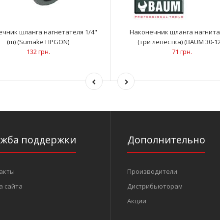
чник шланга нагнетателя 1/4"
Наконечник шланга нагнита
(m) (Sumake HPGON)
(три лепестка) (BAUM 30-12
132 грн.
71 грн.
ужба поддержки
Дополнительно
акты
Производители
а сайта
Дистрибьюторам
Акции