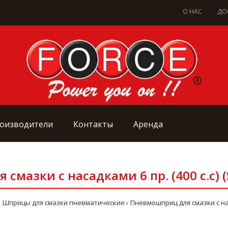
О НАС
ДО
оизводители
Контакты
Аренда
мазки с насадками 6 пр. (400 с.с) 
Шприцы для смазки пневматические
Пневмошприц для смазки с наса