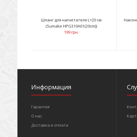
Шланг для нагнетателя L=20 cм
Наконе
(Sumake HPG310A01(20cm))
199 грн.
Информация
Сл
Гарантия
Конт
О нас
Карт
Доставка и оплата